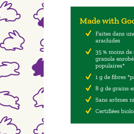
Made with Go
Faites dans une
arachides
35 % moins de 
granola enrobée
populaires*
1 g de fibres *
8 g de grains e
Sans arômes ni 
Certifiées biol