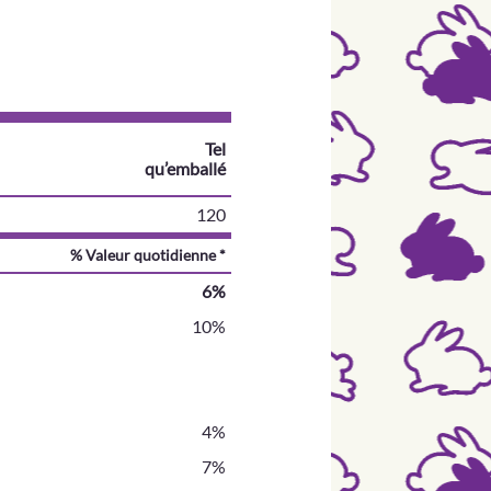
Tel
qu’emballé
120
% Valeur quotidienne *
6%
10%
4%
7%