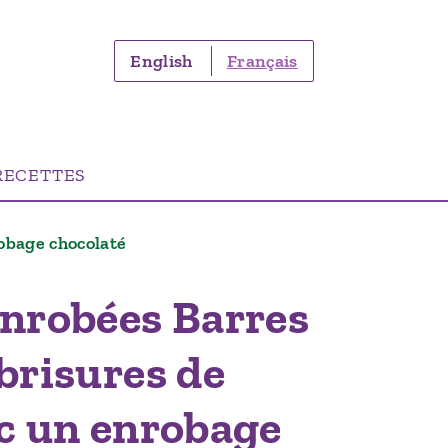
English
Français
RECETTES
obage chocolaté
Enrobées Barres
brisures de
ec un enrobage