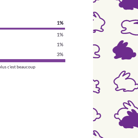
1%
1%
1%
3%
plus c'est beaucoup