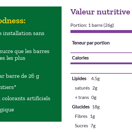
Valeur nutritive
odness:
Portion: 1 barre (26g)
 installation sans
Teneur par portion
sucre que les barres
s les plus
Calories
par barre de 26 g
Lipides
4.5g
ntiers*
saturés
2g
+ trans
0g
colorants artificiels
Glucides
18g
ogique
Fibres
1g
Sucres
7g