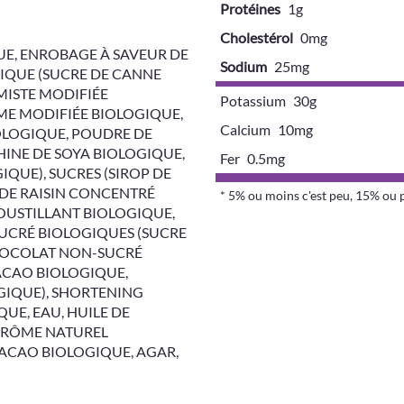
Protéines
1g
Cholestérol
0mg
UE, ENROBAGE À SAVEUR DE
Sodium
25mg
IQUE (SUCRE DE CANNE
MISTE MODIFIÉE
Potassium 30g
ME MODIFIÉE BIOLOGIQUE,
Calcium 10mg
IOLOGIQUE, POUDRE DE
HINE DE SOYA BIOLOGIQUE,
Fer 0.5mg
IQUE), SUCRES (SIROP DE
 DE RAISIN CONCENTRÉ
* 5% ou moins c'est peu, 15% ou 
OUSTILLANT BIOLOGIQUE,
UCRÉ BIOLOGIQUES (SUCRE
HOCOLAT NON-SUCRÉ
ACAO BIOLOGIQUE,
GIQUE), SHORTENING
UE, EAU, HUILE DE
ARÔME NATUREL
ACAO BIOLOGIQUE, AGAR,