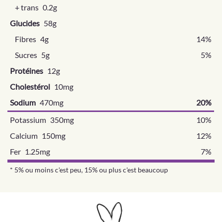
+ trans
0.2g
Glucides
58g
Fibres
4g
14%
Sucres
5g
5%
Protéines
12g
Cholestérol
10mg
Sodium
470mg
20%
Potassium 350mg
10%
Calcium 150mg
12%
Fer 1.25mg
7%
* 5% ou moins c'est peu, 15% ou plus c'est beaucoup