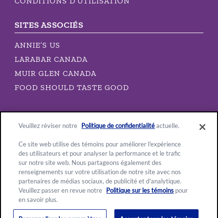
CONDITIONS D’UTILISATION
SITES ASSOCIÉS
ANNIE’S US
LARABAR CANADA
MUIR GLEN CANADA
FOOD SHOULD TASTE GOOD
Veuillez réviser notre
Politique de confidentialité
actuelle.
Ce site web utilise des témoins pour améliorer l'expérience
des utilisateurs et pour analyser la performance et le trafic
sur notre site web. Nous partageons également des
renseignements sur votre utilisation de notre site avec nos
Lieu:
partenaires de médias sociaux, de publicité et d'analytique.
Canada
Veuillez passer en revue notre
Politique sur les témoins
pour
en savoir plus.
Français