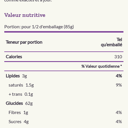
Valeur nutritive
Portion: pour 1/2 d'emballage (85g)
Tel
Teneur par portion
qu’emballé
Calories
310
% Valeur quotidienne *
Lipides
3g
4%
saturés
1.5g
9%
+ trans
0.1g
Glucides
62g
Fibres
1g
4%
Sucres
4g
4%